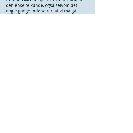
den enkelte kunde, også selvom det
nogle gange indebærer, at vi må gå
ekstra langt for at opnå det kvalitets- og
funktionsmæssige niveau vi stræber
efter.
KONTAKT