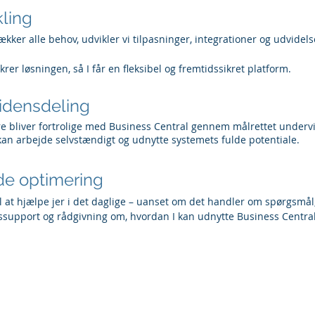
kling
ker alle behov, udvikler vi tilpasninger, integrationer og udvidels
rer løsningen, så I får en fleksibel og fremtidssikret platform.
idensdeling
ere bliver fortrolige med Business Central gennem målrettet under
 kan arbejde selvstændigt og udnytte systemets fulde potentiale.
de optimering
l at hjælpe jer i det daglige – uanset om det handler om spørgsmål, 
tssupport og rådgivning om, hvordan I kan udnytte Business Centr