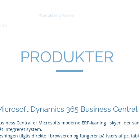
Produkter & Ydelser
Partnere
Tillægsløsni
PRODUKTER
Microsoft Dynamics 365 Business Central
usiness Central er Microsofts moderne ERP-løsning i skyen, der saml
 ét integreret system.
øsningen tilgås direkte i browseren og fungerer på tværs af pc, tab