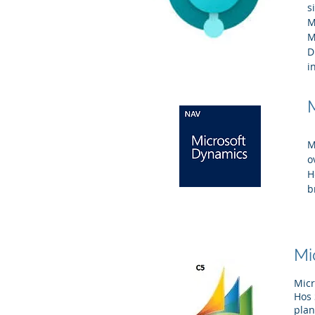
s
M
M
D
i
M
o
H
b
Mi
Micr
Hos 
plan