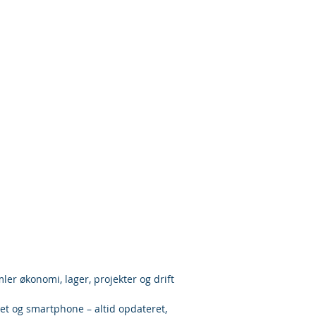
nger
Privatlivspolitik
Kontakt
More
er økonomi, lager, projekter og drift
let og smartphone – altid opdateret,