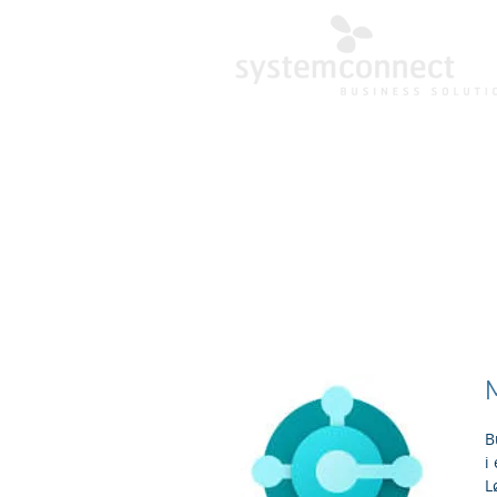
B
i
L