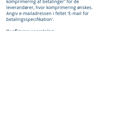
komprimering af betalinger' for de
leverandører, hvor komprimering ønskes.
Angiv e-mailadressen i feltet 'E-mail for
betalingsspecifikation'.
Konfigurer opsætning
Åbn 'Opsætning af
betalingskomprimering'. Udfyld
tekstkode, emne og filnavn efter
virksomhedens standarder.
Opret betalinger i udbetalingskladden
Opret betalinger som normalt. Vælg
funktionen 'Komprimer betalinger', hvor
systemet samler betalinger pr.
leverandør, hvis komprimering er tilladt.
Gennemse og godkend de komprimerede
linjer.
Udskriv eller send
betalingsspecifikation
Dan Excel-specifikationen for de
betalinger, der indgår i hver samlet
betaling. Vælg, om specifikationen skal